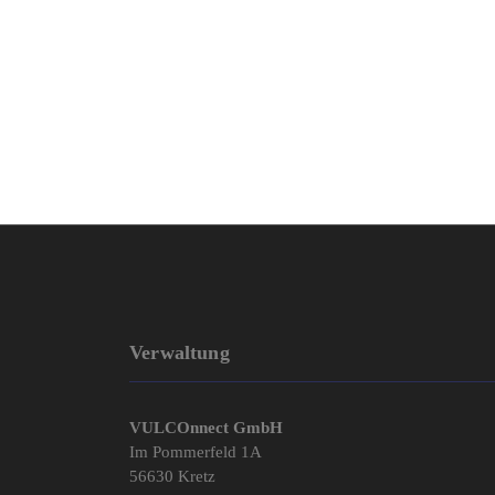
Verwaltung
VULCOnnect GmbH
Im Pommerfeld 1A
56630 Kretz