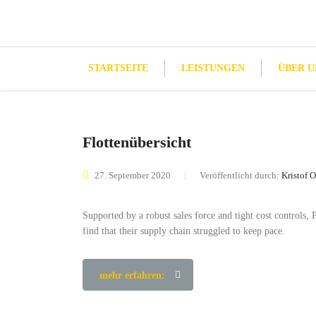
STARTSEITE
LEISTUNGEN
ÜBER U
Flottenübersicht
27. September 2020
Veröffentlicht durch:
Kristof O
Supported by a robust sales force and tight cost controls,
find that their supply chain struggled to keep pace.
mehr erfahren: