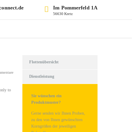
connect.de
Im Pommerfeld 1A
56630 Kretz
Flottenübersicht
mmentare
Dienstleistung
only to
Sie wünschen ein
Produktmuster?
Gerne senden wir Ihnen Proben,
zu den von Ihnen gewünschten
Korngrößen der jeweiligen